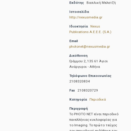
Εκδότης
Βασιλική Μελετζή
Ιστοσελίδα
http://nexusmedia.gr
Ιδιοκτησία
Nexus
Publications A.E.E.E. (S.A.)
Email
photonet@nexusmedia.gr
Διεύθυνση
Γράμμου 2, 135 61 Άγιοι
Ανάργυροι - Αθήνα
Τηλέφωνο Επικοινωνίας
2108320834
Fax
2108320729
Κατηγορία
Περιοδικά
Περιγραφή
Το PHOTO NET είναι περιοδικό
πανελλήνιας κυκλοφορίας για
το Imaging. Το πρώτο τεύχος
του περιοδικού εκδόθηκε τον