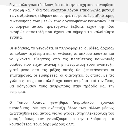
Είναι πολύ γνωστό πλέον, ότι από την εποχή που επινοήθηκε
η γραφή και η δια του γραπτού λόγου επικοινωνία μεταξύ
των ανθρώπων, τέθηκαν και οι πρώτες μορφές μαζικότερης
συνεννόησης των μελών των οργανωμένων κοινωνιών. Και
οι μορφές αυτές, πρωτόγονες βέβαια, είχαν την ίδια
ακριβώς αποστολή που έχουν και σήμερα τα καλαίσθητα
έντυπα.
Οι ειδήσεις, τα γεγονότα, οι πληροφορίες, οι ιδέες, άρχισαν
να κυλούν ταχύτερα και οι γνώσεις να απλουστεύονται και
να γίνονται εύληπτες από τις πλατύτερες κοινωνικές
ομάδες που είχαν ανάγκη την πνευματική τους ανάπτυξη,
γιατί μέσα από τις μάζες αυτές θα ξεπετάγονταν οι
επιστήμονες, οι εφευρέτες, οι διανοητές, οι οποίοι με τις
γνώσεις τους, που πάλι διοχετεύονταν μέσα από τον Τύπο,
θα οδηγούσαν τους ανθρώπους στην πρόοδο και την
ευημερία.
Ο Τύπος λοιπόν, γεννήθηκε 'περιοδικός', χρονικά
περιοδικός. Με την ανάπτυξη όλων των άλλων μέσων,
αναπτύχθηκε και αυτός, για να φτάσει στην ηλεκτρονική του
μορφή, όπως τον γνωρίζουμε με την τηλεόραση, τα
κομπιούτερς, τους δορυφόρους κ.λ.π.