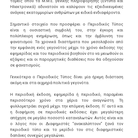
τομείς όπου τα Μ.Μ.Ε. γενικής πληροφόρησης (Έντυπα και
Ηλεκτρονικά) αδυνατούν να καλύψουν τις εξειδικευμένες
ανάγκες εκατομμυρίων ανθρώπων με ειδικά ενδιαφέροντα.
Σημαντικό στοιχείο που προσφέρει ο Περιοδικός Τύπος
είναι η ουσιαστική συμβολή του, στην έγκυρη και
πολύπλευρη ενημέρωση, όπως και την άμβλυνση του
φανατισμού. Τα χρονικά διαστήματα που μεσολαβούν από
την εμφάνιση ενός γεγονότος μέχρι το χρόνο έκδοσης της
εφημερίδας και του περιοδικού βοηθούν στο να μειωθούν οι
εξάψεις και οι παρορμητικές διαθέσεις που θα οδηγούσαν
σε φανατισμούς.
Γενικότερα ο Περιοδικός Τύπος δίνει μία ήρεμη διάσταση
ακόμη και στα αιχμηρά πολιτικά γεγονότα.
Η περιοδική έκδοση, εφημερίδα ή περιοδικό, παραμένει
περισσότερο χρόνο στα χέρια του αναγνώστη. Τη
φυλλομετράει συχνά μέχρι την επόμενη έκδοση. Γι’ αυτό και
η διαφήμιση σε περιοδικές εκδόσεις έχει μεγαλύτερη
απήχηση σε μεγάλο ποσοστό καταναλωτών. Αυτός είναι και
ο λόγος που οι Διαφημιστές “ανακαλύπτουν” ξανά τον
περιοδικό τύπο και το μερίδιό του στις διαφημιστικές
δαπάνες συνεχώς μεγαλώνει.