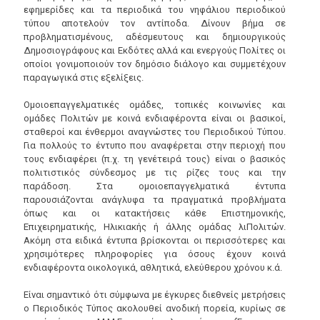
εφημερίδες και τα περιοδικά του νηφάλιου περιοδικού
τύπου αποτελούν τον αντίποδα. Δίνουν βήμα σε
προβληματισμένους, αδέσμευτους και δημιουργικούς
Δημοσιογράφους και Εκδότες αλλά και ενεργούς Πολίτες οι
οποίοι γονιμοποιούν τον δημόσιο διάλογο και συμμετέχουν
παραγωγικά στις εξελίξεις.
Ομοιοεπαγγελματικές ομάδες, τοπικές κοινωνίες και
ομάδες Πολιτών με κοινά ενδιαφέροντα είναι οι βασικοί,
σταθεροί και ένθερμοι αναγνώστες του Περιοδικού Τύπου.
Για πολλούς το έντυπο που αναφέρεται στην περιοχή που
τους ενδιαφέρει (π.χ. τη γενέτειρά τους) είναι ο βασικός
πολιτιστικός σύνδεσμος με τις ρίζες τους και την
παράδοση. Στα ομοιοεπαγγελματικά έντυπα
παρουσιάζονται ανάγλυφα τα πραγματικά προβλήματα
όπως και οι κατακτήσεις κάθε Επιστημονικής,
Επιχειρηματικής, Ηλικιακής ή άλλης ομάδας λιΠολιτών.
Ακόμη στα ειδικά έντυπα βρίσκονται οι περισσότερες και
χρησιμότερες πληροφορίες για όσους έχουν κοινά
ενδιαφέροντα οικολογικά, αθλητικά, ελεύθερου χρόνου κ.ά.
Είναι σημαντικό ότι σύμφωνα με έγκυρες διεθνείς μετρήσεις
ο Περιοδικός Τύπος ακολουθεί ανοδική πορεία, κυρίως σε