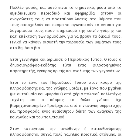
Πολλές φορές, και αυτό είναι το σημαντικό, μέσα από το
εξειδικευμένο περιοδικό και εφημερίδα, ζητούν οι
αναγνώστες τους να προταθούν λύσεις στα θέματα που
τους απασχολούν και ακόμα να αγωνιστούν τα έντυπα για
λογαριασμό τους, προς επηρεασμό της κοινής γνώμης και
κατ' επέκταση των αρμοδίων, για να βρουν τα δίκαιά τους.
Γενικά να κάνουν αισθητή την παρουσία των θεμάτων τους
στο δημόσιο βίο.
Έτσι γεννήθηκε και ωρίμασε ο Περιοδικός Τύπος. Ο ίδιος ο
δημοσιογράφος-εκδότης είναι ένας φιλοσοφημένος
παρατηρητής, έγκυρος κριτής και αναλυτής των γεγονότων.
Έτσι το έργο του Περιοδικού Τύπου στον κόσμο της
πληροφόρησης και της γνώμης, μοιάζει με έργο που βγαίνει
(με αυτοθυσία και «μεράκι») από χέρια παλαιού καλλιτέχνη
τεχνίτη και ο κόσμος το θέλει γνήσιο, όχι
βιομηχανοποιημένο Προέρχεται από την ανάγκη συμμετοχής
και προσφοράς, ενός ευαίσθητου δέκτη των αναγκών της
κοινωνίας και του πολιτισμού.
Στον καταιγισμό της ανεύθυνης ή κατευθυνόμενης
πληροφόρησης, συχνά πολύ χαμηλής ποιοτικά στάθμης, οι